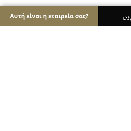
Αυτή είναι η εταιρεία σας?
Ελέ
Αετοί της περιποίησης κατοικίδιων
Κομμωτήρια 
Quiko Mega Pet
9
(2543)
Πυλαια, Λεωφ. Γεωργικής Σχολής 140
Εμφάνιση αριθμού τηλεφώνου