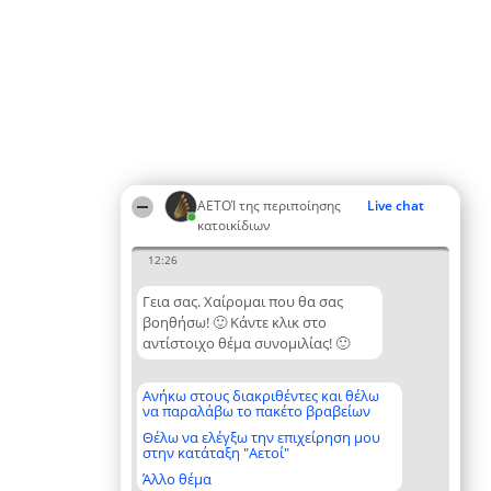
ΑΕΤΟΊ της περιποίησης
Live chat
κατοικίδιων
12:26
Γεια σας. Χαίρομαι που θα σας
βοηθήσω! 🙂 Κάντε κλικ στο
αντίστοιχο θέμα συνομιλίας! 🙂
Ανήκω στους διακριθέντες και θέλω
να παραλάβω το πακέτο βραβείων
Θέλω να ελέγξω την επιχείρηση μου
στην κατάταξη "Αετοί"
Άλλο θέμα