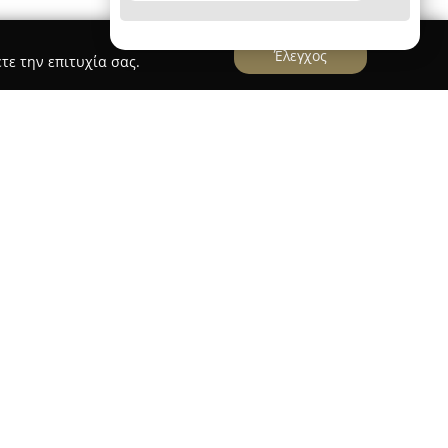
Έλεγχος
τε την επιτυχία σας.
ega Pet
ίται ως ένα από τα κορυφαία και πιο σύγχρονα
εριποίησης κατοικίδιων ζώων στην Ελλάδα. Με
δεκαετίες, η εταιρεία έχει καθιερώσει την
θευτής για τις ανάγκες κάθε κατοικίδιου. Η
ην περιοχή Πυλαία-Χορτιάτη στη Λεωφόρο
ρει στους ιδιοκτήτες μεγάλη ποικιλία από
ια.
Pet περιλαμβάνει ολοκληρωμένη γκάμα προϊόντων