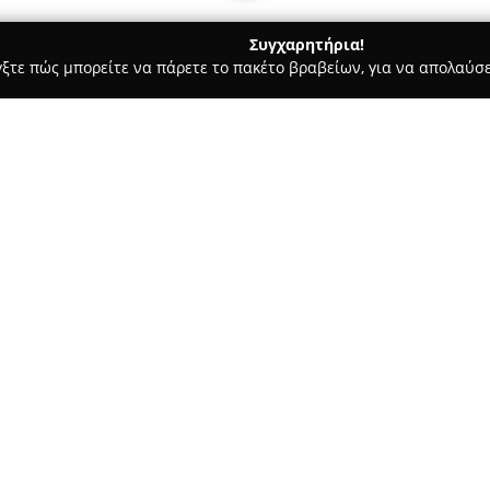
Συγχαρητήρια!
γξτε πώς μπορείτε να πάρετε το πακέτο βραβείων, για να απολαύσε
Σκύλων, Pet Shops, Κτηνιατρικές Υπηρεσίες - Πυλαια
Quiko M
Σχετικά με την εταιρεία:
Quiko Mega Pet
δραστηριοποιε
καταστήματα στον τομέα της π
παρουσία που ξεπερνά τις δύο 
παρουσία της ως βασικός προμη
φυσική της έδρα βρίσκεται στ
Γεωργικής Σχολής, όπου προσφέ
προϊόντα και είδη για κατοικίδ
Ο κατάλογος της Quiko Mega 