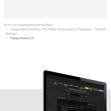
Αετοί της περιποίησης κατοικίδιων
Κομμωτήρια Σκύλων, Pet Shops, Κτηνιατρικές Υπηρεσίες - Παλαιό
Φάληρο
Puppy Route 23