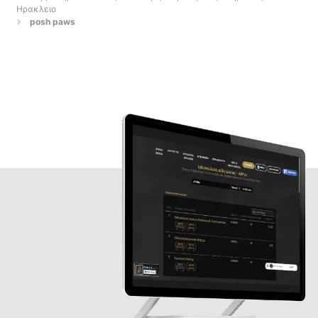
Ηρακλειο
posh paws