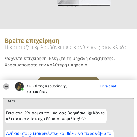
Βρείτε επιχείρηση
Η κατάταξη περιλαμβάνει τους καλύτερους στον κλάδο
Ψάχνετε επιχείρηση; Ελέγξτε τη μηχανή αναζήτησης.
Χρησιμοποιήστε την καλύτερη υπηρεσία
Αναζήτηση
ΑΕΤΟΊ της περιποίησης
Live chat
κατοικίδιων
14:17
Γεια σας. Χαίρομαι που θα σας βοηθήσω! 🙂 Κάντε
κλικ στο αντίστοιχο θέμα συνομιλίας! 🙂
Διοργανωτής της
Κατάταξη
Επικοινωνία
Ανήκω στους διακριθέντες και θέλω να παραλάβω το
κατάταξης
Διακριθέντες
Επικοινωνία