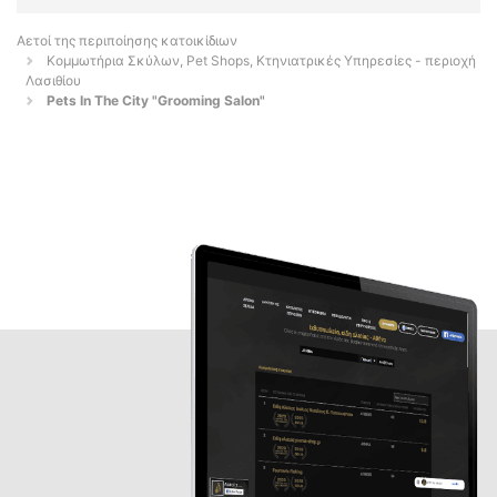
Αετοί της περιποίησης κατοικίδιων
Κομμωτήρια Σκύλων, Pet Shops, Κτηνιατρικές Υπηρεσίες - περιοχή
Λασιθίου
Pets In The City "Grooming Salon"