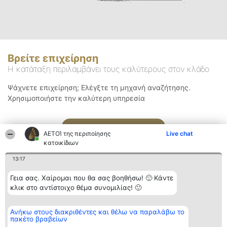
Βρείτε επιχείρηση
Η κατάταξη περιλαμβάνει τους καλύτερους στον κλάδο
Ψάχνετε επιχείρηση; Ελέγξτε τη μηχανή αναζήτησης.
Χρησιμοποιήστε την καλύτερη υπηρεσία
Αναζήτηση
ΑΕΤΟΊ της περιποίησης
Live chat
κατοικίδιων
13:17
Γεια σας. Χαίρομαι που θα σας βοηθήσω! 🙂 Κάντε
κλικ στο αντίστοιχο θέμα συνομιλίας! 🙂
Διοργανωτής της
Κατάταξη
Επικοινωνία
Ανήκω στους διακριθέντες και θέλω να παραλάβω το
κατάταξης
Διακριθέντες
Επικοινωνία
πακέτο βραβείων
BEAUTIFUL COMPANY
Λίστα όλων
Μονοπρόσωπη ΙΚΕ