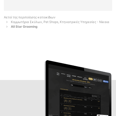
Αετοί της περιποίησης κατοικίδιων
Κομμωτήρια Σκύλων, Pet Shops, Κτηνιατρικές Υπηρεσίες - Νίκαια
All Star Grooming