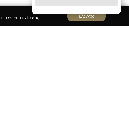
Έλεγχος
τε την επιτυχία σας.
room
Πειραιά, θεωρείται ένα ιδιαίτερα σημαντικό
ι φροντίδα κατοικίδιων ζώων, καθώς συνδυάζει
t shop με εξειδίκευση στον καλλωπισμό. Η
ρους επαγγελματίες που παρέχουν
στόχο κάθε κατοικίδιο να απολαμβάνει μια άνετη
πηρεσίες περιλαμβάνουν μπάνιο, κούρεμα,
ασίες stripping, προσαρμοζόμενες στις
αρακτηριστικά κάθε ζώου.