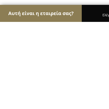
Αυτή είναι η εταιρεία σας?
Ελέ
Αετοί της περιποίησης κατοικίδιων
Κομμωτήρια 
Pet&Groom
10
(264)
Πειραιάς, Piraeus
Εμφάνιση αριθμού τηλεφώνου