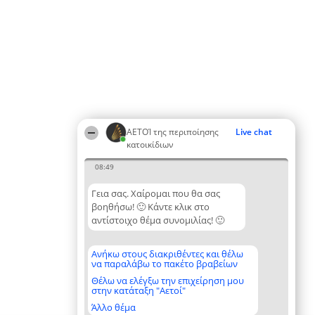
ΑΕΤΟΊ της περιποίησης
Live chat
κατοικίδιων
08:49
Γεια σας. Χαίρομαι που θα σας
βοηθήσω! 🙂 Κάντε κλικ στο
αντίστοιχο θέμα συνομιλίας! 🙂
Ανήκω στους διακριθέντες και θέλω
να παραλάβω το πακέτο βραβείων
Θέλω να ελέγξω την επιχείρηση μου
στην κατάταξη "Αετοί"
Άλλο θέμα