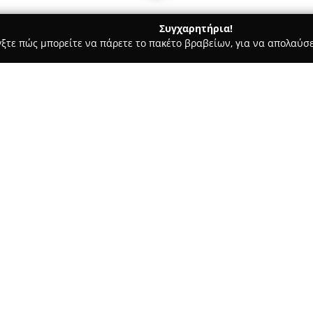
Συγχαρητήρια!
γξτε πώς μπορείτε να πάρετε το πακέτο βραβείων, για να απολαύσε
Σκύλων, Pet Shops, Κτηνιατρικές Υπηρεσίες - Πειραιάς
Pet&G
Σχετικά με την εταιρεία:
Το
Pet & Groom
, με έδρα τον 
σημείο για την περιποίηση κα
τις υπηρεσίες ενός πλήρους pe
ομάδα απαρτίζεται από έμπει
εξατομικευμένη φροντίδα, με 
και ευχάριστη εμπειρία. Οι υ
διάφορες θεραπείες και διαδικ
απαιτήσεις και τα ιδιαίτερα χ