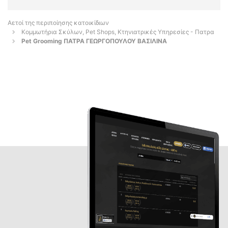
Αετοί της περιποίησης κατοικίδιων
Κομμωτήρια Σκύλων, Pet Shops, Κτηνιατρικές Υπηρεσίες - Πατρα
Pet Grooming ΠΑΤΡΑ ΓΕΩΡΓΟΠΟΥΛΟΥ ΒΑΣΙΛΙΝΑ