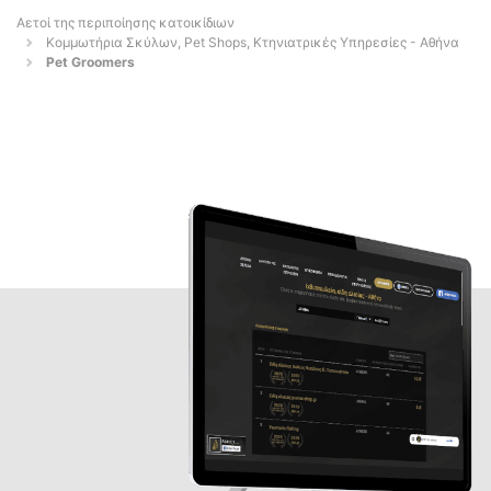
Αετοί της περιποίησης κατοικίδιων
Κομμωτήρια Σκύλων, Pet Shops, Κτηνιατρικές Υπηρεσίες - Αθήνα
Pet Groomers