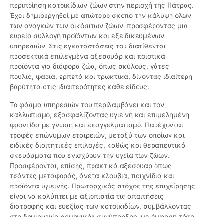
περιποίηση κατοικίδιων ζώων στην περιοχή της Πάτρας.
Έχει δημιουργηθεί με απώτερο σκοπό την κάλυψη όλων
των αναγκών των οικόσιτων ζώων, προσφέροντας μια
ευρεία συλλογή προϊόντων και εξειδικευμένων
υπηρεσιών. Στις εγκαταστάσεις του διατίθενται
προσεκτικά επιλεγμένα αξεσουάρ και ποιοτικά
προϊόντα για διάφορα ζώα, όπως σκύλους, γάτες,
πουλιά, ψάρια, ερπετά και τρωκτικά, δίνοντας ιδιαίτερη
βαρύτητα στις ιδιαιτερότητες κάθε είδους.
Το φάσμα υπηρεσιών του περιλαμβάνει και τον
καλλωπισμό, εξασφαλίζοντας υγιεινή και επιμελημένη
φροντίδα με γνώση και επαγγελματισμό. Παρέχονται
τροφές επώνυμων εταιρειών, μεταξύ των οποίων και
ειδικές διαιτητικές επιλογές, καθώς και θεραπευτικά
σκευάσματα που ενισχύουν την υγεία των ζώων.
Προσφέρονται, επίσης, πρακτικά αξεσουάρ όπως
τσάντες μεταφοράς, άνετα κλουβιά, παιχνίδια και
προϊόντα υγιεινής. Πρωταρχικός στόχος της επιχείρησης
είναι να καλύπτει με αξιοπιστία τις απαιτήσεις
διατροφής και ευεξίας των κατοικιδίων, συμβάλλοντας
στη δημιουργία αρμονικής συνύπαρξης, με έμφαση τόσο