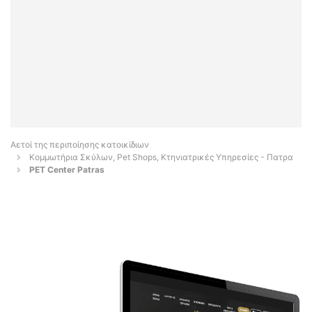
Αετοί της περιποίησης κατοικίδιων
Κομμωτήρια Σκύλων, Pet Shops, Κτηνιατρικές Υπηρεσίες - Πατρα
PET Center Patras