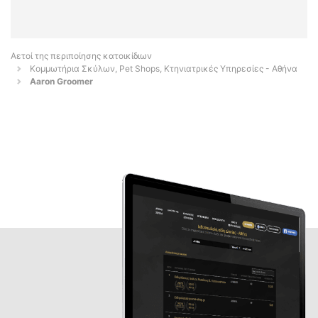
Αετοί της περιποίησης κατοικίδιων
Κομμωτήρια Σκύλων, Pet Shops, Κτηνιατρικές Υπηρεσίες - Αθήνα
Aaron Groomer