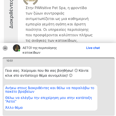
Διακριθέντες
Στην PAWsitive Pet Spa, η φροντίδα
των ζώων συντροφιάς
αντιμετωπίζεται ως μια καθημερινή
εμπειρία γεμάτη αγάπη και άριστη
ποιότητα. Οι υπηρεσίες περιποίησης
που προσφέρονται καλύπτουν πλήρως
τις ανάγκες των κατοικίδιων,
περιλαμβάνοντας μεταξύ ...
ΑΕΤΟΊ της περιποίησης
Live chat
κατοικίδιων
8.8
10:51
Γεια σας. Χαίρομαι που θα σας βοηθήσω! 🙂 Κάντε
Διοργανωτής της
Κατάταξη
Επικοινωνία
κλικ στο αντίστοιχο θέμα συνομιλίας! 🙂
κατάταξης
Διακριθέντες
Επικοινωνία
BEAUTIFUL COMPANY
Λίστα όλων
Μονοπρόσωπη ΙΚΕ
των
Ανήκω στους διακριθέντες και θέλω να παραλάβω το
ΤΗΛ. ΕΠΙΚΟΙΝΩΝΙΑΣ:
διακριθέντων
πακέτο βραβείων
2104128019
Μεθοδολογία
email:
Όροι &
Θέλω να ελέγξω την επιχείρηση μου στην κατάταξη
aetoi@beautifulcompany.co
"Αετοί"
προϋποθέσεις
ΠΟΛΙΤΙΚΗ
Άλλο θέμα
ΑΠΟΡΡΗΤΟΥ