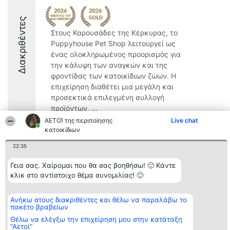
Διακριθέντες
Στους Καρουσάδες της Κέρκυρας, το
Puppyhouse Pet Shop λειτουργεί ως
ένας ολοκληρωμένος προορισμός για
την κάλυψη των αναγκών και της
φροντίδας των κατοικίδιων ζώων. Η
επιχείρηση διαθέτει μια μεγάλη και
προσεκτικά επιλεγμένη συλλογή
προϊόντων, ...
ΑΕΤΟΊ της περιποίησης
Live chat
9.8
κατοικίδιων
22:35
Διοργανωτής της
Κατάταξη
Επικοινωνία
Γεια σας. Χαίρομαι που θα σας βοηθήσω! 🙂 Κάντε
κατάταξης
Διακριθέντες
Επικοινωνία
κλικ στο αντίστοιχο θέμα συνομιλίας! 🙂
BEAUTIFUL COMPANY
Λίστα όλων
Μονοπρόσωπη ΙΚΕ
των
ΤΗΛ. ΕΠΙΚΟΙΝΩΝΙΑΣ:
διακριθέντων
Ανήκω στους διακριθέντες και θέλω να παραλάβω το
2104128019
Μεθοδολογία
πακέτο βραβείων
email:
Όροι &
aetoi@beautifulcompany.co
προϋποθέσεις
Θέλω να ελέγξω την επιχείρηση μου στην κατάταξη
ΠΟΛΙΤΙΚΗ
"Αετοί"