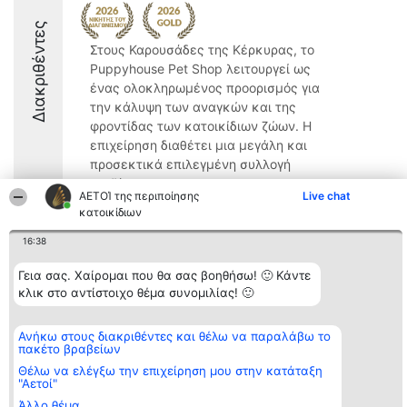
Διακριθέντες
Στους Καρουσάδες της Κέρκυρας, το
Puppyhouse Pet Shop λειτουργεί ως
ένας ολοκληρωμένος προορισμός για
την κάλυψη των αναγκών και της
φροντίδας των κατοικίδιων ζώων. Η
επιχείρηση διαθέτει μια μεγάλη και
προσεκτικά επιλεγμένη συλλογή
προϊόντων, ...
ΑΕΤΟΊ της περιποίησης
Live chat
9.8
κατοικίδιων
16:38
Γεια σας. Χαίρομαι που θα σας βοηθήσω! 🙂 Κάντε
Διοργανωτής της
Κατάταξη
Επικοινωνία
κλικ στο αντίστοιχο θέμα συνομιλίας! 🙂
κατάταξης
Διακριθέντες
Επικοινωνία
BEAUTIFUL COMPANY
Λίστα όλων
Μονοπρόσωπη ΙΚΕ
των
ΤΗΛ. ΕΠΙΚΟΙΝΩΝΙΑΣ:
Ανήκω στους διακριθέντες και θέλω να παραλάβω το
διακριθέντων
πακέτο βραβείων
2104128019
Μεθοδολογία
email:
Όροι &
Θέλω να ελέγξω την επιχείρηση μου στην κατάταξη
aetoi@beautifulcompany.co
προϋποθέσεις
"Αετοί"
ΠΟΛΙΤΙΚΗ
Άλλο θέμα
ΑΠΟΡΡΗΤΟΥ