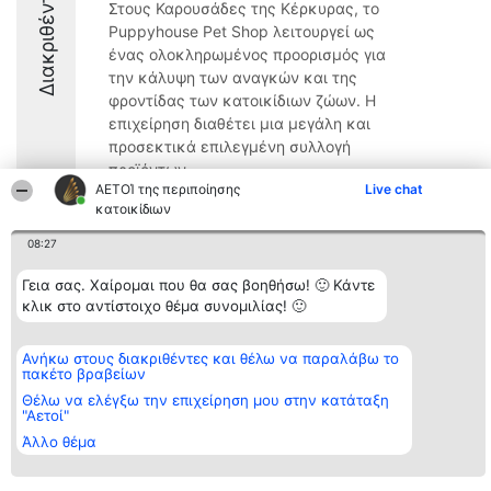
Διακριθέντες
Στους Καρουσάδες της Κέρκυρας, το
Puppyhouse Pet Shop λειτουργεί ως
ένας ολοκληρωμένος προορισμός για
την κάλυψη των αναγκών και της
φροντίδας των κατοικίδιων ζώων. Η
επιχείρηση διαθέτει μια μεγάλη και
προσεκτικά επιλεγμένη συλλογή
προϊόντων, ...
ΑΕΤΟΊ της περιποίησης
Live chat
9.8
κατοικίδιων
08:27
Γεια σας. Χαίρομαι που θα σας βοηθήσω! 🙂 Κάντε
Διοργανωτής της
Κατάταξη
Επικοινωνία
κατάταξης
κλικ στο αντίστοιχο θέμα συνομιλίας! 🙂
Διακριθέντες
Επικοινωνία
BEAUTIFUL COMPANY
Λίστα όλων
Μονοπρόσωπη ΙΚΕ
των
ΤΗΛ. ΕΠΙΚΟΙΝΩΝΙΑΣ:
διακριθέντων
Ανήκω στους διακριθέντες και θέλω να παραλάβω το
2104128019
Μεθοδολογία
πακέτο βραβείων
email:
Όροι &
Θέλω να ελέγξω την επιχείρηση μου στην κατάταξη
aetoi@beautifulcompany.co
προϋποθέσεις
"Αετοί"
ΠΟΛΙΤΙΚΗ
ΑΠΟΡΡΗΤΟΥ
Άλλο θέμα