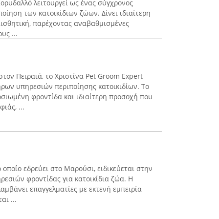
ορυδαλλό λειτουργεί ως ένας σύγχρονος
οίηση των κατοικίδιων ζώων. Δίνει ιδιαίτερη
αισθητική, παρέχοντας αναβαθμισμένες
υς ...
στον Πειραιά, το Χριστίνα Pet Groom Expert
ήρων υπηρεσιών περιποίησης κατοικιδίων. Το
φοσιωμένη φροντίδα και ιδιαίτερη προσοχή που
ιάς, ...
ο οποίο εδρεύει στο Μαρούσι, ειδικεύεται στην
εσιών φροντίδας για κατοικίδια ζώα. Η
λαμβάνει επαγγελματίες με εκτενή εμπειρία
ι ...