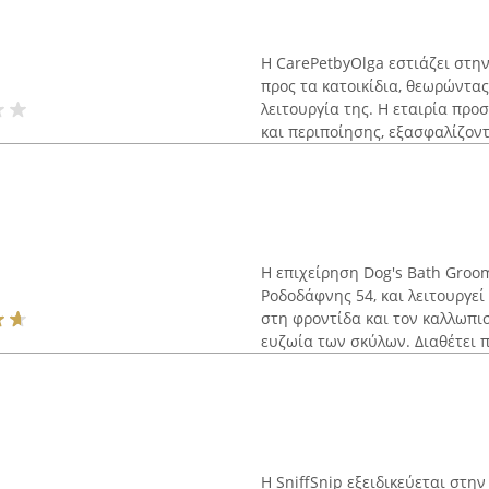
Η CarePetbyOlga εστιάζει στη
προς τα κατοικίδια, θεωρώντας
λειτουργία της. Η εταιρία προ
και περιποίησης, εξασφαλίζοντα
Η επιχείρηση Dog's Bath Groo
Ροδοδάφνης 54, και λειτουργεί
στη φροντίδα και τον καλλωπι
ευζωία των σκύλων. Διαθέτει π
Η SniffSnip εξειδικεύεται στη