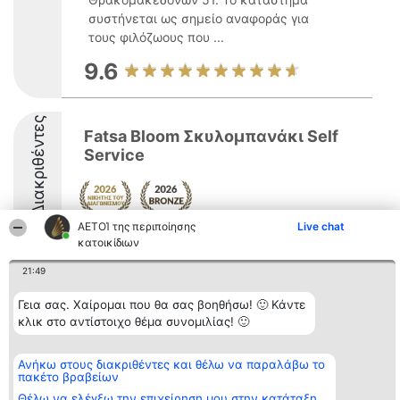
συστήνεται ως σημείο αναφοράς για
τους φιλόζωους που ...
9.6
Διακριθέντες
Fatsa Bloom Σκυλομπανάκι Self
Service
ΑΕΤΟΊ της περιποίησης
Live chat
9.5
κατοικίδιων
21:49
Γεια σας. Χαίρομαι που θα σας βοηθήσω! 🙂 Κάντε
Διοργανωτής της
Κατάταξη
Επικοινωνία
κατάταξης
Διακριθέντες
Επικοινωνία
κλικ στο αντίστοιχο θέμα συνομιλίας! 🙂
BEAUTIFUL COMPANY
Λίστα όλων
Μονοπρόσωπη ΙΚΕ
των
ΤΗΛ. ΕΠΙΚΟΙΝΩΝΙΑΣ:
διακριθέντων
Ανήκω στους διακριθέντες και θέλω να παραλάβω το
2104128019
Μεθοδολογία
πακέτο βραβείων
email:
Όροι &
Θέλω να ελέγξω την επιχείρηση μου στην κατάταξη
aetoi@beautifulcompany.co
προϋποθέσεις