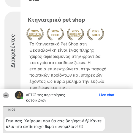
Κτηνιατρικό pet shop
Διακριθέντες
Το Κτηνιατρικό Pet Shop στη
Θεσσαλονίκη είναι ένας πλήρης
χώρος αφιερωμένος στην φροντίδα
και υγεία κατοικίδιων ζώων. Η
εταιρεία επικεντρώνεται στην παροχή
ποιοτικών προϊόντων και υπηρεσιών,
έχοντας ως κύριο μέλημα την ευζωία
των ζώων και την ...
ΑΕΤΟΊ της περιποίησης
Live chat
9.8
κατοικίδιων
14:09
Διοργανωτής της
Κατάταξη
Επικοινωνία
Γεια σας. Χαίρομαι που θα σας βοηθήσω! 🙂 Κάντε
κατάταξης
Διακριθέντες
Επικοινωνία
κλικ στο αντίστοιχο θέμα συνομιλίας! 🙂
BEAUTIFUL COMPANY
Λίστα όλων
Μονοπρόσωπη ΙΚΕ
των